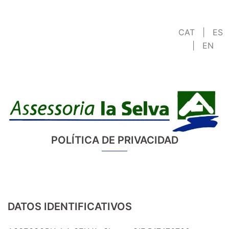
Skip
R. GRIGORYAN
to
Consulting, Tax, Labour, Accounting,
CAT
|
ES
content
Commercial and Insurance
|
EN
POLÍTICA DE PRIVACIDAD
DATOS IDENTIFICATIVOS