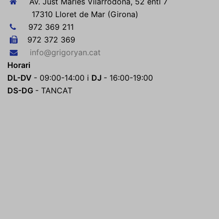
Av. Just Marlés Vilarrodona, 52 entl 7
17310 Lloret de Mar (Girona)
972 369 211
972 372 369
info@grigoryan.cat
Horari
DL-DV
- 09:00-14:00 i
DJ
- 16:00-19:00
DS-DG
- TANCAT